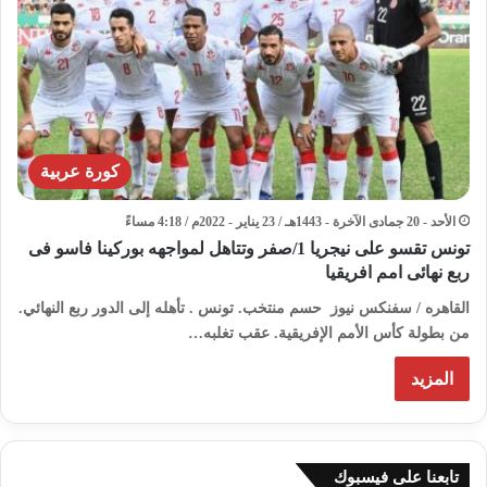
كورة عربية
الأحد - 20 جمادى الآخرة - 1443هـ / 23 يناير - 2022م / 4:18 مساءً
تونس تقسو على نيجريا 1/صفر وتتاهل لمواجهه بوركينا فاسو فى
ربع نهائى امم افريقيا
القاهره / سفنكس نيوز حسم منتخب. تونس . تأهله إلى الدور ربع النهائي.
من بطولة كأس الأمم الإفريقية. عقب تغلبه…
المزيد
تابعنا على فيسبوك