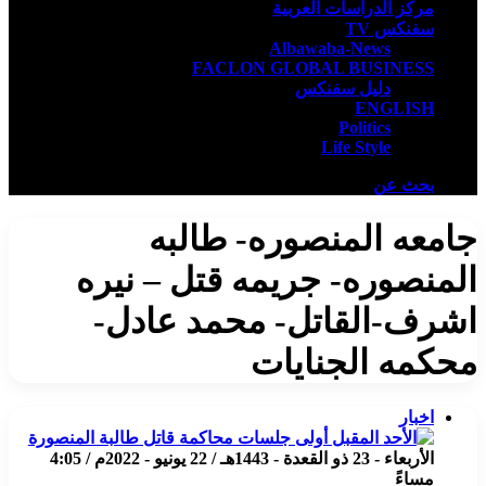
مركز الدراسات العربية
سفنكس TV
Albawaba-News
FACLON GLOBAL BUSINESS
دليل سفنكس
ENGLISH
Politics
Life Style
بحث عن
جامعه المنصوره- طالبه
المنصوره- جريمه قتل – نيره
اشرف-القاتل- محمد عادل-
محكمه الجنايات
اخبار
الأربعاء - 23 ذو القعدة - 1443هـ / 22 يونيو - 2022م / 4:05
مساءً