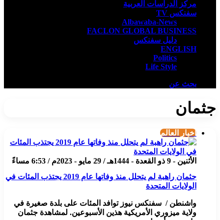
مركز الدراسات العربية
سفنكس TV
Albawaba-News
FACLON GLOBAL BUSINESS
دليل سفنكس
ENGLISH
Politics
Life Style
بحث عن
جثمان
أخبار العالم
الأثنين - 9 ذو القعدة - 1444هـ / 29 مايو - 2023م / 6:53 مساءً
جثمان راهبة لم يتحلل منذ وفاتها عام 2019 يجتذب المئات في
الولايات المتحدة
واشنطن / سفنكس نيوز توافد المئات على بلدة صغيرة في
ولاية ميزوري الأمريكية هذين الأسبوعين. لمشاهدة جثمان