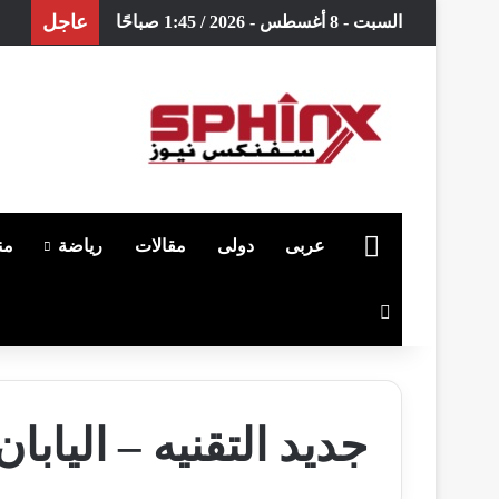
عاجل
السبت - 8 أغسطس - 2026 / 1:45 صباحًا
الرئيسية
عربى
دولى
مقالات
رياضة
من
بحث عن
جديد التقنيه – اليابا