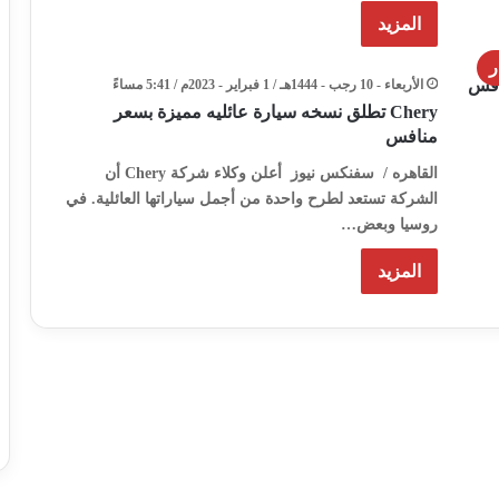
المزيد
ر
الأربعاء - 10 رجب - 1444هـ / 1 فبراير - 2023م / 5:41 مساءً
Chery تطلق نسخه سيارة عائليه مميزة بسعر
منافس
القاهره / سفنكس نيوز أعلن وكلاء شركة Chery أن
الشركة تستعد لطرح واحدة من أجمل سياراتها العائلية. في
روسيا وبعض…
المزيد