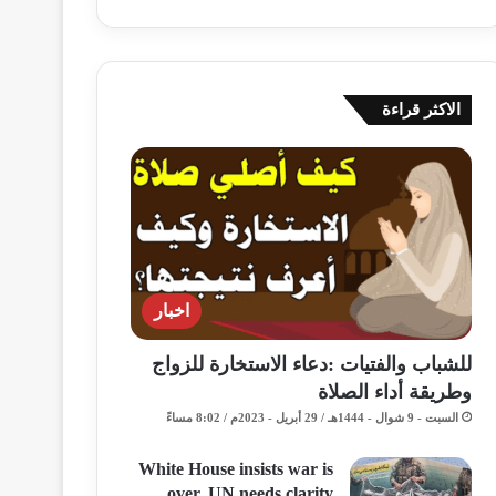
الاكثر قراءة
اخبار
للشباب والفتيات :دعاء الاستخارة للزواج
وطريقة أداء الصلاة
السبت - 9 شوال - 1444هـ / 29 أبريل - 2023م / 8:02 مساءً
White House insists war is
over, UN needs clarity