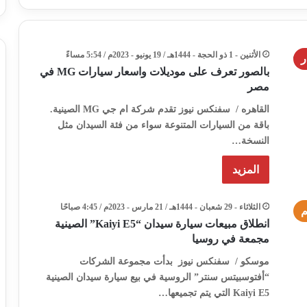
الأثنين - 1 ذو الحجة - 1444هـ / 19 يونيو - 2023م / 5:54 مساءً
ر
بالصور تعرف على موديلات واسعار سيارات MG في
مصر
القاهره / سفنكس نيوز تقدم شركة ام جي MG الصينية.
باقة من السيارات المتنوعة سواء من فئة السيدان مثل
النسخة…
المزيد
الثلاثاء - 29 شعبان - 1444هـ / 21 مارس - 2023م / 4:45 صباحًا
م
انطلاق مبيعات سيارة سيدان “Kaiyi E5” الصينية
مجمعة في روسيا
موسكو / سفنكس نيوز بدأت مجموعة الشركات
“أفتوسبيتس سنتر” الروسية في بيع سيارة سيدان الصينية
Kaiyi E5 التي يتم تجميعها…