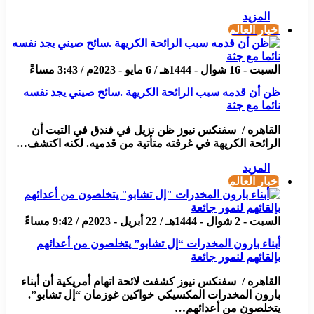
المزيد
أخبار العالم
السبت - 16 شوال - 1444هـ / 6 مايو - 2023م / 3:43 مساءً
ظن أن قدمه سبب الرائحة الكريهة .سائح صيني يجد نفسه
نائما مع جثة
القاهره / سفنكس نيوز ظن نزيل في فندق في التبت أن
الرائحة الكريهة في غرفته متأتية من قدميه. لكنه اكتشف…
المزيد
أخبار العالم
السبت - 2 شوال - 1444هـ / 22 أبريل - 2023م / 9:42 مساءً
أبناء بارون المخدرات “إل تشابو” يتخلصون من أعدائهم
بإلقائهم لنمور جائعة
القاهره / سفنكس نيوز كشفت لائحة اتهام أمريكية أن أبناء
بارون المخدرات المكسيكي خواكين غوزمان “إل تشابو”.
يتخلصون من أعدائهم…