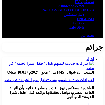
سفنكس TV
Albawaba-News
FACLON GLOBAL BUSINESS
دليل سفنكس
ENGLISH
Politics
Life Style
بحث عن
جرائم
اخبار
السبت - 25 شوال - 1445هـ / 4 مايو - 2024م / 10:01 صباحًا
اعترافات صادمة للمتهم بقتل “طفل شبرا الخيمة” في مصر
القاهره / سفنكس نيوز أفادت مصادر قضائيه. بأن النيابة
العامة المصريه تواصل تحقيقاتها بواقعة قتل “طفل شبرا
الخيمة” الذي أنهى…