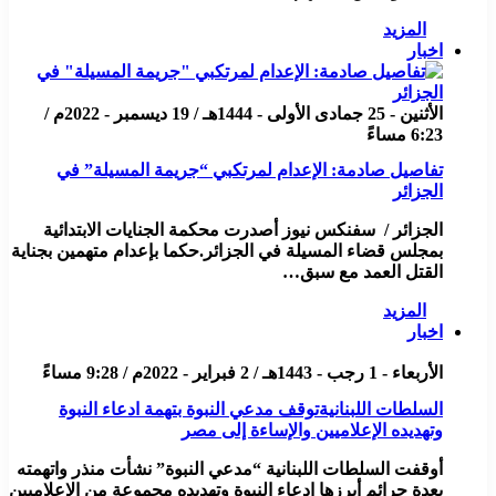
المزيد
اخبار
الأثنين - 25 جمادى الأولى - 1444هـ / 19 ديسمبر - 2022م /
6:23 مساءً
تفاصيل صادمة: الإعدام لمرتكبي “جريمة المسيلة” في
الجزائر
الجزائر / سفنكس نيوز أصدرت محكمة الجنايات الابتدائية
بمجلس قضاء المسيلة في الجزائر.حكما بإعدام متهمين بجناية
القتل العمد مع سبق…
المزيد
اخبار
الأربعاء - 1 رجب - 1443هـ / 2 فبراير - 2022م / 9:28 مساءً
السلطات اللبنانيةتوقف مدعي النبوة بتهمة ادعاء النبوة
وتهديده الإعلاميين والإساءة إلى مصر
أوقفت السلطات اللبنانية “مدعي النبوة” نشأت منذر واتهمته
بعدة جرائم أبرزها ادعاء النبوة وتهديده مجموعة من الإعلاميين