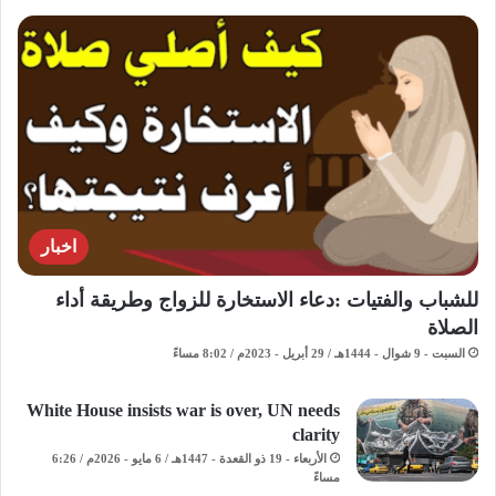
اخبار
للشباب والفتيات :دعاء الاستخارة للزواج وطريقة أداء
الصلاة
السبت - 9 شوال - 1444هـ / 29 أبريل - 2023م / 8:02 مساءً
White House insists war is over, UN needs
clarity
الأربعاء - 19 ذو القعدة - 1447هـ / 6 مايو - 2026م / 6:26
مساءً