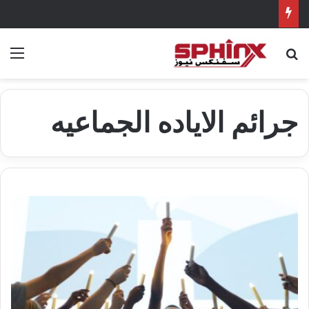
بحث عن
الق
جرائم الاياده الجماعيه