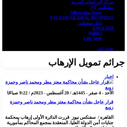
مركز الدراسات العربية
سفنكس TV
Albawaba-News
FACLON GLOBAL BUSINESS
دليل سفنكس
ENGLISH
Politics
Life Style
بحث عن
جرائم تمويل الإرهاب
اخبار
الأحد - 4 صفر - 1445هـ / 20 أغسطس - 2023م / 9:22 صباحًا
قرار عاجل بشأن محاكمة معتز مطر ومحمد ناصر وحمزة
زوبع
القاهره / سفنكس نيوز قررت الدائرة الأولى إرهاب بمحكمة
جنايات أمن الدولة العليا. المنعقدة بمجمع المحاكم بمأمورية