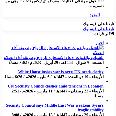
200 لأول مرة في فعاليات معرض “إيديكس 2023”. وهي من
تصميم…
المزيد
تابعنا على فيسبوك
تابعنا على فيسبوك
الاكثر قراءة
اخبار
للشباب والفتيات :دعاء الاستخارة للزواج وطريقة أداء الصلاة
السبت - 9 شوال - 1444هـ / 29 أبريل - 2023م / 8:02 مساءً
White House insists war is over, UN needs clarity
الأربعاء - 19 ذو القعدة - 1447هـ / 6 مايو - 2026م / 6:26 مساءً
UN Security Council clashes amid tensions in Lebanon
الأربعاء - 22 رمضان - 1447هـ / 11 مارس - 2026م / 2:51
مساءً
Security Council says Middle East War weakens Syria’s
fragile stability
الأربعاء - 29 رمضان - 1447هـ / 18 مارس - 2026م / 8:08