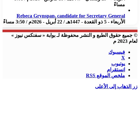
مساءً
Rebeca Grynspan, candidate for Secretary General
الأربعاء - 5 ذو القعدة - 1447هـ / 22 أبريل - 2026م / 3:50 مساءً
© جميع حقوق الطبع و النشر محفوظة لـ بوابة « سفنكس نيوز »
لعام 2023 م
فيسبوك
X
يوتيوب
انستقرام
ملخص الموقع RSS
زر الذهاب إلى الأعلى