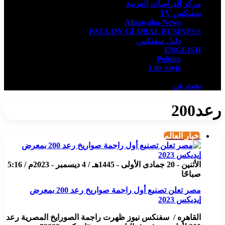
مركز الدراسات العربية
سفنكس TV
Albawaba-News
FACLON GLOBAL BUSINESS
دليل سفنكس
ENGLISH
Politics
Life Style
بحث عن
رعد200
أخبار العالم
الأثنين - 20 جمادى الأولى - 1445هـ / 4 ديسمبر - 2023م / 5:16
صباحًا
مصر تعلن تصنيع أول راجمة صواريخ رعد 200 بمعرض
إيديكس 2023
القاهره / سفنكس نيوز ظهرت راجمة الصورايخ المصرية رعد