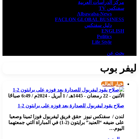
مركز الدراسات العربية
سفنكس TV
Albawaba-News
FACLON GLOBAL BUSINESS
دليل سفنكس
ENGLISH
Politics
Life Style
بحث عن
ليفر بوب
أخبار العالم
الأثنين - 22 رمضان - 1445هـ / 1 أبريل - 2024م / 6:49 صباحًا
صلاح يقود ليفربول للصدارة بعد فوزه على برايتون 2-1
لندن / سفنكس نيوز حقق فريق ليفربول فوزا ثمينا وصعبا
على ضيفه “العنيد” برايتون (2-1) في المباراة التي جمعتهما
اليوم…