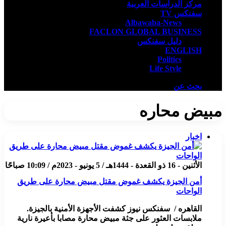
مركز الدراسات العربية
سفنكس TV
Albawaba-News
FACLON GLOBAL BUSINESS
دليل سفنكس
ENGLISH
Politics
Life Style
بحث عن
مبيض محاره
اخبار
الأثنين - 16 ذو القعدة - 1444هـ / 5 يونيو - 2023م / 10:09 صباحًا
أمن الجيزة يكشف غموض مقتل مبيض محارة على طريق
الواحات
القاهره / سفنكس نيوز كشفت الأجهزة الأمنية بالجيزة.
ملابسات العثور على جثة مبيض محارة مصابا بأعيرة نارية