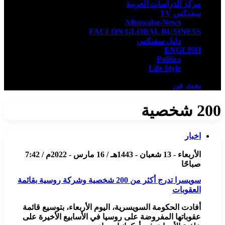
مركز الدراسات العربية
سفنكس TV
Albawaba-News
FACLON GLOBAL BUSINESS
دليل سفنكس
ENGLISH
Politics
Life Style
بحث عن
200 شخصية
اخبار
الأربعاء - 13 شعبان - 1443هـ / 16 مارس - 2022م / 7:42
صباحًا
سويسرا تدرج أكثر من 200 شخصية وشركة روسية بقائمة
العقوبات
أفادت الحكومة السويسرية، اليوم الأربعاء، بتوسيع قائمة
عقوباتها المفروضة على روسيا في الأسابيع الأخيرة على