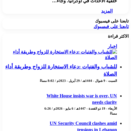
خلفية الأحداث في أوكرانيا. وجاء…
المزيد
تابعنا على فيسبوك
تابعنا على فيسبوك
الاكثر قراءة
اخبار
للشباب والفتيات :دعاء الاستخارة للزواج وطريقة أداء
الصلاة
السبت - 9 شوال - 1444هـ / 29 أبريل - 2023م / 8:02 مساءً
White House insists war is over, UN
needs clarity
الأربعاء - 19 ذو القعدة - 1447هـ / 6 مايو - 2026م / 6:26
مساءً
UN Security Council clashes amid
tensions in Lebanon