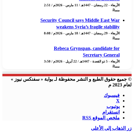
الأربعاء - 22 رمضان - 1447هـ / 11 مارس - 2026م / 2:51
مساءً
Security Council says Middle East War
weakens Syria’s fragile stability
الأربعاء - 29 رمضان - 1447هـ / 18 مارس - 2026م / 8:08
مساءً
Rebeca Grynspan, candidate for
Secretary General
الأربعاء - 5 ذو القعدة - 1447هـ / 22 أبريل - 2026م / 3:50
مساءً
© جميع حقوق الطبع و النشر محفوظة لـ بوابة « سفنكس نيوز »
لعام 2023 م
فيسبوك
X
يوتيوب
انستقرام
ملخص الموقع RSS
زر الذهاب إلى الأعلى