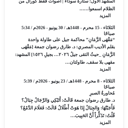
المشهد الأول: ستارة سوداء | أصوات فقط كورال من
الظلام اسمعوا……
المزيد
الثلاثاء - 15 محرم - 1448هـ / 30 يونيو - 2026م / 5:34
صباحًا
“مَقْهَى الزَّمَانِ” محاكمة جيل على طاولة واحدة
بقلم الأديب المصري: د. طارق رضوان جمعة [مَقْهَى
الزَّمَانِ _حيثُ التقى جيلُ ٢٠٢٦… بجيلِ ١٥٢٦] المشهد:
مقهى بلا سقف. طاولتان…
المزيد
الثلاثاء - 8 محرم - 1448هـ / 23 يونيو - 2026م / 5:39
صباحًا
مُحاورةُ الصبرِ
د. طارق رضوان جمعة قَالَتْ: أَتَبْكِي وَالرِّجَالُ جِبَالُ؟
فَأَجَبْتُهَا: وَالجِبَالُ إِذَا هَوَتْ أَطْلَالُ قَالَتْ: فَعَلَامَ الدَّمْعُ؟
قُلْتُ: تَذَكُّراً أَنَّ الحَبِيبَ…
المزيد