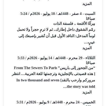
المزيد
السبت - 4 صفر - 1448هـ / 18 يوليو - 2026م / 5:24
صباحًا
مِرآةُ الأقنعة .. فلسفة الذات
رمّم الشقوق داخل إطارك.. ثم لا ترمِ حجراً ولا تحمل
لوماً المدخل: الناقد الأول قبل أن تُشير بإصبعك إلى
عيبٍ…
المزيد
الثلاثاء - 29 محرم - 1448هـ / 14 يوليو - 2026م / 5:33
صباحًا
“من الجحور إلى باريس” From The Sewers To Paris
[ هذه قصيدتى بالإنجليزية وترجمتها للغة العربية… انتظر
مروركم وارحب بالنقد] In two thousand and seven
the story was told…
المزيد
الخميس - 24 محرم - 1448هـ / 9 يوليو - 2026م / 5:31