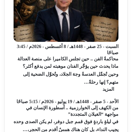
السبت - 25 صفر - 1448هـ / 8 أغسطس - 2026م / 3:45
صباحًا
محاكمةُ الفن .. حين تجلس الكاميرا على منصة العدالة
ماذا يحدث حين يؤجِّر الفنان موهبته لمن يدفع أكثر؟
وحين تُجمِّل العدسةُ وجهَ الجلاد، وتُحوِّل الضحية إلى
متهم؟ إنها رحلةٌ…
المزيد
الأحد - 5 صفر - 1448هـ / 19 يوليو - 2026م / 5:15 صباحًا
من الكهف إلى الخوارزمية .. أسطورة الإنسان في
مواجهة “الغيلان المتجددة”
في ليلةٍ باردةٍ فوق قمم جبل دوفر، لم يكن الصدى وحده
يجيب النداء، بل كان هناك همسٌ أقدم من الحجر،…