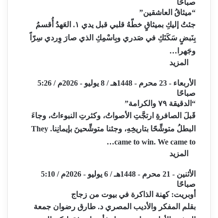
صباحًا
“ميثاقُ العاشقين”
جئتُ إليكِ بميثاقٍ خطّهُ قلبي قبل يدي ١. العَهدُ أُقسمُ
بِنَبضٍ سَكَنَكِ في صَدري وبِاسْمِكِ الذي صارَ وِردي سِرّاً
وجَهرا…
المزيد
الأربعاء - 23 محرم - 1448هـ / 8 يوليو - 2026م / 5:26
صباحًا
“الدقيقة ٧٩ والكرامة”
قَبلَ الصافرةِ ارتجَّتِ الأصواتُ، وكثرتِ النبوءاتُ، وجاءَ
البطلُ متوشِّحًا بتاريخِهِ، وجئنا متوشِّحينَ بإيمانِنا. They
came to win. We came to…
المزيد
الأثنين - 21 محرم - 1448هـ / 6 يوليو - 2026م / 5:10
صباحًا
أوبريت: كهنة الذاكرة في بيوت من زجاج
بقلم المفكر والأديب المصري د. طارق رضوان جمعة