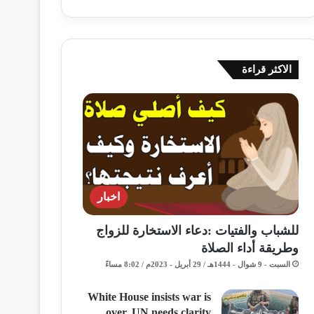
الاكثر قراءة
اخبار
للشباب والفتيات :دعاء الاستخارة للزواج
وطريقة أداء الصلاة
السبت - 9 شوال - 1444هـ / 29 أبريل - 2023م / 8:02 مساءً
White House insists war is
over, UN needs clarity