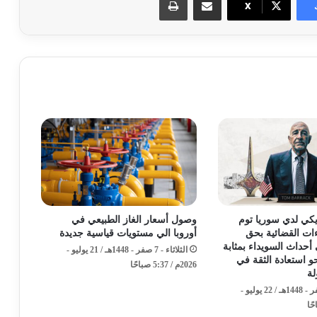
X
يكي لدي سوريا توم
وصول أسعار الغاز الطبيعي في
ءات القضائية بحق
أوروبا الي مستويات قياسية جديدة
أحداث السويداء بمثابة
الثلاثاء - 7 صفر - 1448هـ / 21 يوليو -
 استعادة الثقة في
2026م / 5:37 صباحًا
ة
الأربعاء - 8 صفر - 1448هـ / 22 يوليو -