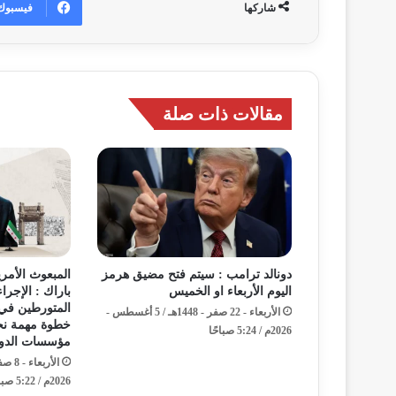
فيسبوك
شاركها
مقالات ذات صلة
دونالد ترامب : سيتم فتح مضيق هرمز
المبعوث الأمر
اليوم الأربعاء او الخميس
باراك : الإجرا
المتورطين في 
الأربعاء - 22 صفر - 1448هـ / 5 أغسطس -
خطوة مهمة نحو
2026م / 5:24 صباحًا
مؤسسات الدول
2026م / 5:22 صباحًا