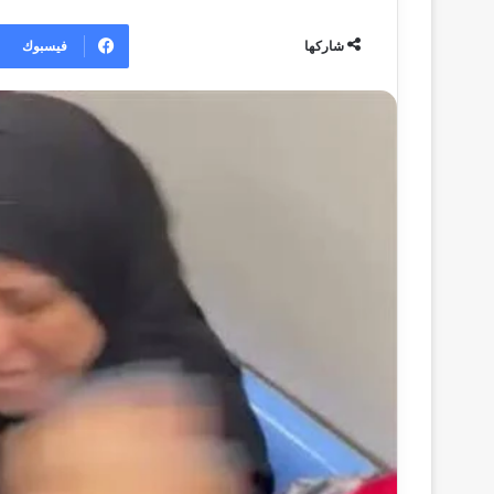
ر
س
فيسبوك
شاركها
ل
ب
ر
ي
د
ا
إ
ل
ك
ت
ر
و
ن
ي
ا