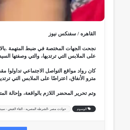
القاهره / سفنكس نيوز
نجحت الجهات المختصة في ضبط المتهمة .بالاعت
على الملابس التي ترتديها، والتي وصفتها السيد
كان رواد مواقع التواصل الاجتماعي تداولوا م
مترو الأنفاق، اعتراضًا على الملابس التي ترتديه
وتم تحرير المحضر اللازم بالواقعة، وإحالة المته
الوسوم
حوادث مصر -الشرطه المصريه - القاء القبض - سيده