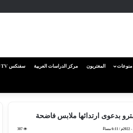
منوعات
المغتربون
مركز الدراسات العربية
سفنكس TV
رو بدعوى ارتدائها ملابس فاضحة
387