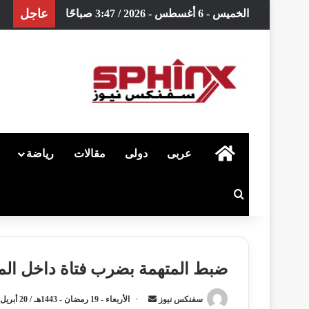
عاجل
الخميس - 6 أغسطس - 2026 / 3:47 صباحًا
الرئيسية
عربى
دولى
مقالات
رياضة
بحث عن
ضبط المتهمة بضرب فتاة داخل المت
سفنكس نيوز
أ
الأربعاء - 19 رمضان - 1443هـ / 20 أبريل - 2022م / 6:11 مساءً