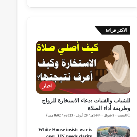
الاكثر قراءة
اخبار
للشباب والفتيات :دعاء الاستخارة للزواج
وطريقة أداء الصلاة
السبت - 9 شوال - 1444هـ / 29 أبريل - 2023م / 8:02 مساءً
White House insists war is
over, UN needs clarity