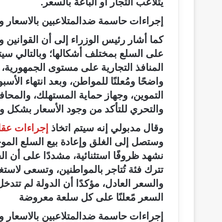
يتلاعب التجار أو الباعة بالسعر.
إجراءات حاسمة ضدالمتلاعبين بالاسعار و
كما أشار رئيس الوزراء إلى أن القوانين وا
على السلع بمختلف أشكالها؛ وبالتالي سيت
المنافذ التجارية على مستوى الجمهورية،
واضحًا ومُعلنًا للمواطن، وبعد انتهاء الأس
التموين، وجهاز حماية المستهلك، والمحافظ
والتحري للتأكد من وجود الأسعار بشكل و
وقال مدبولي إنه سيتم اتخاذ
إجراءات عقاب
وستصل إلى الغلق وإعادة بيع السلع الموجود
نشهد ظروفًا استثنائية، مشددًا على أن 
تترك فئة تُتاجر بالمواطنين، وتسعى لاس
والسعر العادل، مؤكدًا أن الدولة لم تتد
السعر مًعلنًا على كل سلعة معروضة
إجراءات حاسمة ضدالمتلاعبين بالاسعار و