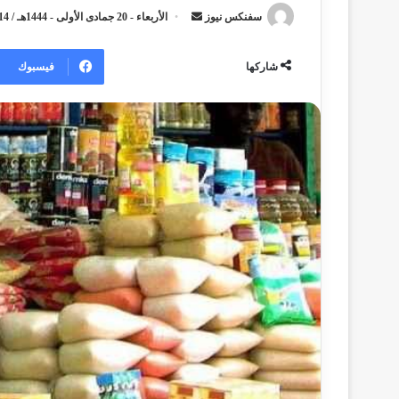
سفنكس نيوز
أ
الأربعاء - 20 جمادى الأولى - 1444هـ / 14 ديسمبر - 2022م / 12:47 مساءً
ر
س
فيسبوك
شاركها
ل
ب
ر
ي
د
ا
إ
ل
ك
ت
ر
و
ن
ي
ا