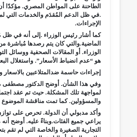
الطاحنة على المواطن المصري. مؤكدًا أن ا
.في ظل الدعم المُقدَم والخدمات التي لم
الإجراءات.
كما أشار رئيس الوزراء .إلى أنه في ظل م
الماضية.والتي كان يتم رصدها مُباشرة م
الوزراء. أو المقالات الصحفية ووسائل التو
هو “عدم انضباط الأسعار”. واستغلال البع
إجراءات حاسمة ضدالمتلاعبين بالاسعار و
وفي هذا الشأن. أوضح الدكتور مصطفى مد
لمواجهة تلك المشكلة. حيث تم عقد اجتماع
والمسؤولين. كما تمت مناقشة الموضوع ب
وأكد مدبولي أن الدولة. تحرص على توازن
يراعي جميع الفئات.وبناءً عليه. أوضح أنه
التجارية الصغيرة والخاصة التي لم تقم بت