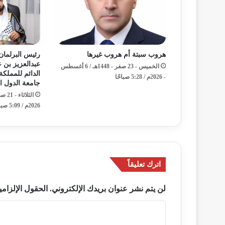
هروب سبتة أم هروب غيرها
رئيس البرلمان
عبدالعزيز بن ع
الخميس - 23 صفر - 1448هـ / 6 أغسطس
الدائم للمملكة
- 2026م / 5:28 صباحًا
جامعة الدول ال
2026م / 5:09 صباحًا
اترك تعليقاً
لن يتم نشر عنوان بريدك الإلكتروني.
الحقول الإلزامي
ا
ل