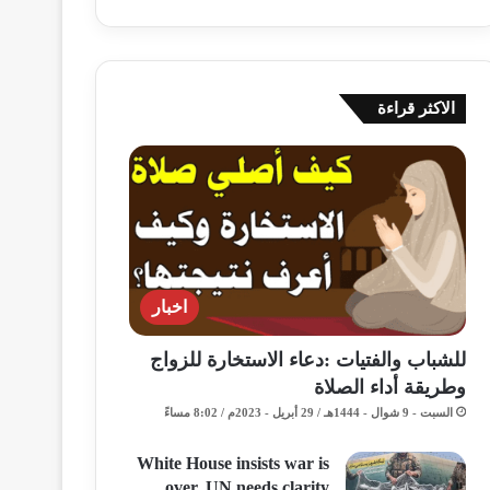
الاكثر قراءة
اخبار
للشباب والفتيات :دعاء الاستخارة للزواج
وطريقة أداء الصلاة
السبت - 9 شوال - 1444هـ / 29 أبريل - 2023م / 8:02 مساءً
White House insists war is
over, UN needs clarity