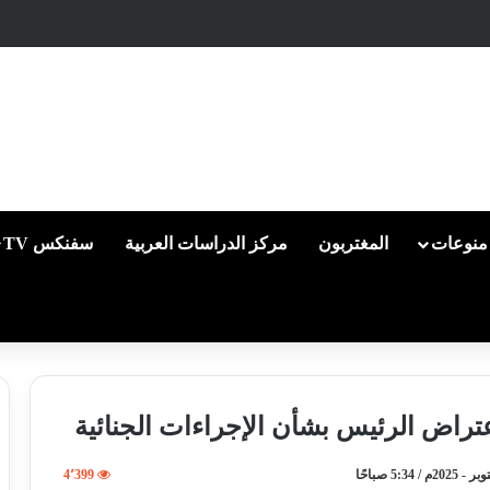
منوعات
المغتربون
مركز الدراسات العربية
سفنكس TV
عتراض الرئيس بشأن الإجراءات الجنائية
4٬399