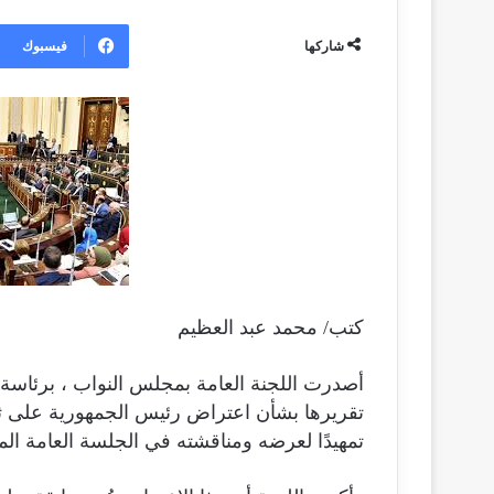
ر
س
فيسبوك
شاركها
ل
ب
ر
ي
د
ا
إ
ل
ك
ت
كتب/ محمد عبد العظيم
ر
و
أصدرت اللجنة العامة بمجلس النواب ، برئاسة
ن
ي
تقريرها بشأن اعتراض رئيس الجمهورية على ثم
ا
تمهيدًا لعرضه ومناقشته في الجلسة العامة المقرر ع