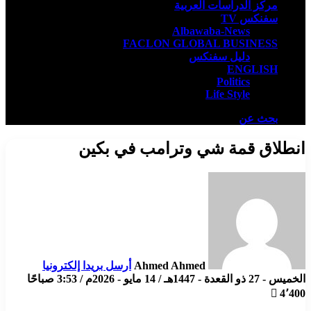
مركز الدراسات العربية
سفنكس TV
Albawaba-News
FACLON GLOBAL BUSINESS
دليل سفنكس
ENGLISH
Politics
Life Style
بحث عن
انطلاق قمة شي وترامب في بكين
Ahmed Ahmed
أرسل بريدا إلكترونيا
الخميس - 27 ذو القعدة - 1447هـ / 14 مايو - 2026م / 3:53 صباحًا
4٬400