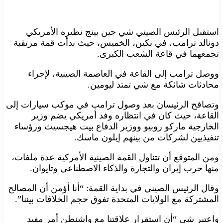
استقبل الرئيس الصيني شي جين بينج نظيره الأمريكي
دونالد ترامب، في بكين، الخميس، حيث بدأت قمة مرتقبة
تجمعهما في قاعة الشعب الكبرى.
ووصل ترامب إلى القاعة في العاصمة الصينية، لإجراء
محادثات شائكة مع شي تمتد ليومين.
وتصافح الرئيسان بعد وصول ترامب في موكب سيارات إلى
القاعة، حيث كان في انتظاره وفد أمريكي يضم وزير
الخارجية ماركو روبيو ووزير الدفاع بيت هيجسيث ورؤساء
تنفيذيين لشركات من بينهم إيلون ماسك.
ومن المتوقع أن تتناول القمة الصينية الأمركية عدة ملفات،
منها حرب إيران والتجارة والذكاء الاصطناعي وتايوان.
وقال الرئيس الصيني في بداية القمة: “أنا أؤمن أن المصالح
المشتركة مع الولايات المتحدة تفوق حجم الخلافات بيننا”.
واعتبر شي “أن استقرار علاقتنا مع واشنطن أمر مفيد