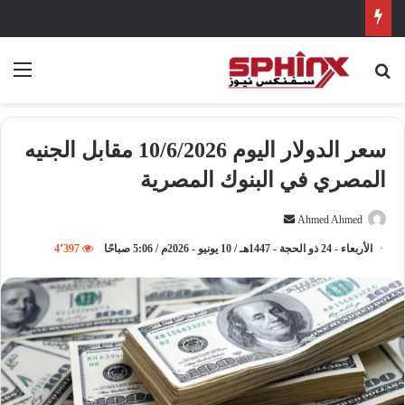
بحث عن
الق
سعر الدولار اليوم 10/6/2026 مقابل الجنيه
المصري في البنوك المصرية
Ahmed Ahmed
أ
ر
الأربعاء - 24 ذو الحجة - 1447هـ / 10 يونيو - 2026م / 5:06 صباحًا
4٬397
س
ل
ب
ر
ي
د
ا