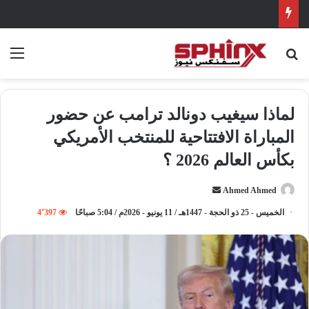
بحث عن
الق
لماذا سيغيب دونالد ترامب عن حضور
المباراة الافتتاحية للمنتخب الأمريكي
بكأس العالم 2026 ؟
Ahmed Ahmed
أ
ر
الخميس - 25 ذو الحجة - 1447هـ / 11 يونيو - 2026م / 5:04 صباحًا
4٬397
س
ل
ب
ر
ي
د