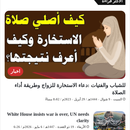
الاكثر قراءة
اخبار
للشباب والفتيات :دعاء الاستخارة للزواج وطريقة أداء
الصلاة
السبت - 9 شوال - 1444هـ / 29 أبريل - 2023م / 8:02 مساءً
White House insists war is over, UN needs
clarity
الأربعاء - 19 ذو القعدة - 1447هـ / 6 مايو - 2026م / 6:26