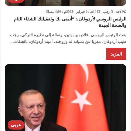
الأحد - 5 رجب - 1443هـ / 6 فبراير - 2022م / 4:03 مساءً
الرئيس الروسي لأردوغان،: “أتمنى لك ولعقيلتك الشفاء التام
والصحة الجيدة
بعث الرئيس الروسي، فلاديمير بوتين، رسالة إلى نظيره التركي، رجب
طيب أردوغان، معربا عن تمنياته له وزوجته، أمينة أردوغان، بالشفاء…
المزيد
عربى