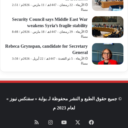
الأربعاء - 22 رمضان - 1447هـ / 11 مارس - 2026م / 2:51
مساءً
Security Council says Middle East War
weakens Syria’s fragile stability
الأربعاء - 29 رمضان - 1447هـ / 18 مارس - 2026م / 8:08
مساءً
Rebeca Grynspan, candidate for Secretary
General
الأربعاء - 5 ذو القعدة - 1447هـ / 22 أبريل - 2026م / 3:50
مساءً
© جميع حقوق الطبع و النشر محفوظة لـ بوابة « سفنكس نيوز »
لعام 2023 م
فيسبوك
X
يوتيوب
انستقرام
ملخص