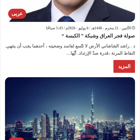
عربى
الأثنين - 21 محرم - 1448هـ / 6 يوليو - 2026م / 5:43 صباحًا
صولة فجر العراق وشبكة ” الكبسة “
د . راشد الشاشاني الأرض لا تتّسع لفاسد وضحيته ، أحدهما يجب أن يتنهي.
النقاط المرنة ،قدرة صدّ الإرتداد. أيّها…
المزيد