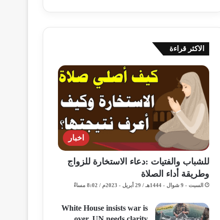
الاكثر قراءة
اخبار
للشباب والفتيات :دعاء الاستخارة للزواج
وطريقة أداء الصلاة
السبت - 9 شوال - 1444هـ / 29 أبريل - 2023م / 8:02 مساءً
White House insists war is
over, UN needs clarity