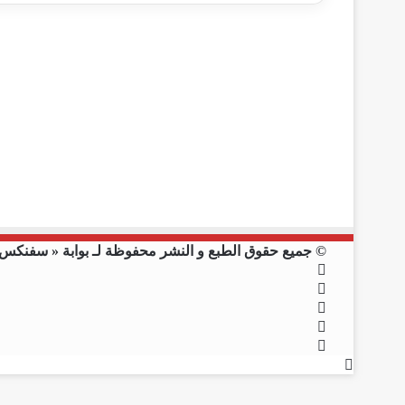
© جميع حقوق الطبع و النشر محفوظة لـ بوابة « سفنكس نيوز »
فيسبوك
X
يوتيوب
انستقرام
ملخص
زر
الموقع
الذهاب
RSS
إلى