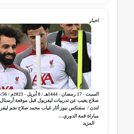
اخبار
السبت - 17 رمضان - 1444هـ / 8 أبريل - 2023م / 6:56 مساءً
صلاح يغيب عن تدريبات ليفربول قبل موقعة أرسنال
لندن / سفنكس نيوز أثار غياب محمد صلاح نجم ليفرب
مباراة قمة الدوري…
المزيد