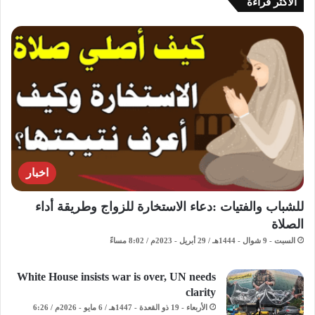
الاكثر قراءة
اخبار
للشباب والفتيات :دعاء الاستخارة للزواج وطريقة أداء
الصلاة
السبت - 9 شوال - 1444هـ / 29 أبريل - 2023م / 8:02 مساءً
White House insists war is over, UN needs
clarity
الأربعاء - 19 ذو القعدة - 1447هـ / 6 مايو - 2026م / 6:26