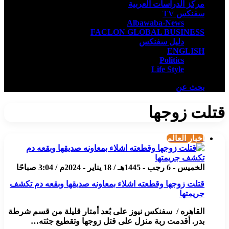
مركز الدراسات العربية
سفنكس TV
Albawaba-News
FACLON GLOBAL BUSINESS
دليل سفنكس
ENGLISH
Politics
Life Style
بحث عن
قتلت زوجها
أخبار العالم
الخميس - 6 رجب - 1445هـ / 18 يناير - 2024م / 3:04 صباحًا
قتلت زوجها وقطعته اشلاء بمعاونه صديقها وبقعه دم تكشف
جريمتها
القاهره / سفنكس نيوز على بُعد أمتار قليلة من قسم شرطة
بدر. أقدمت ربة منزل على قتل زوجها وتقطيع جثته…