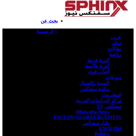
ملخص الموقع RSS
تسجيل الدخول
بحث عن
الرئيسية
عربى
دولى
مقالات
رياضة
كورة عربية
كورة عالمية
ألعاب قوى
منوعات
الصحة والجمال
مكتبة سفنكس
المغتربون
مركز الدراسات العربية
سفنكس TV
Albawaba-News
FACLON GLOBAL BUSINESS
دليل سفنكس
ENGLISH
Politics