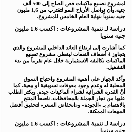
لمشروع تصنيع ماكينات قص الصاج إلى 500 ألف
جنيه.وأن تواصل الأرباح النمو لتقترب من 1,6 مليون
جنيه سنوياً بنهاية العام الخامس للمشروع.
دراسة لـ تنمية المشروعات : اكسب 1.6 مليون
جنيه سنويا
كما أشارت إلى ارتفاع العائد الداخلي للمشروع والذي
يتجاوز 4 أضعاف النفقات ليغطي مشروع تصنيع
الماكينات تكاليفه الاستثمارية خلال عام تقريباً من بدء
التشغيل.
وأكد الجهاز على أهمية المشروع واحتياج السوق
المحلية له وعدم وجود معوقات تسويقية أو بيعية. كما
أنَّ القدرة الشرائية لشراء الماكينات جيدة. ويكثر الطلب
عليها من تجار الجملة بالمحافظات. ناصحاً المنتج
بالاهتمام بـ «الجودة» و«انخفاض السعر» لتحقيق أفضل
المبيعات الممكنة.
دراسة لـ تنمية المشروعات : اكسب 1.6 مليون
جنيه سنويا