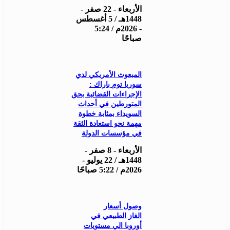
الأربعاء - 22 صفر -
1448هـ / 5 أغسطس
- 2026م / 5:24
صباحًا
المبعوث الأمريكي لدي
سوريا توم باراك :
الإجراءات القضائية بحق
المتورطين في أحداث
السويداء بمثابة خطوة
مهمة نحو استعادة الثقة
في مؤسسات الدولة
الأربعاء - 8 صفر -
1448هـ / 22 يوليو -
2026م / 5:22 صباحًا
وصول أسعار
الغاز الطبيعي في
أوروبا الي مستويات