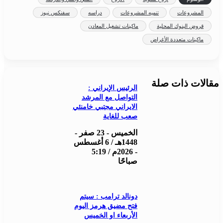
المشروعات
تنميه المشروعات
دراسه
سفنكس نيوز
قروض البنوك المحلية
ماكينات تشغيل المعادن
ماكينات متعددة الأغراض
مقالات ذات صلة
الرئيس الإيراني :
التواصل مع المرشد
الايراني مجتبي خامنئي
صعب للغاية
الخميس - 23 صفر -
1448هـ / 6 أغسطس
- 2026م / 5:19
صباحًا
دونالد ترامب : سيتم
فتح مضيق هرمز اليوم
الأربعاء او الخميس