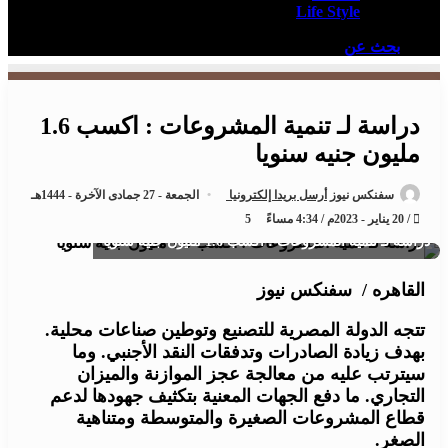
Life Style
بحث عن
دراسة لـ تنمية المشروعات : اكسب 1.6
مليون جنيه سنويا
سفنكس نيوز
أرسل بريدا إلكترونيا
الجمعة - 27 جمادى الآخرة - 1444هـ
/ 20 يناير - 2023م / 4:34 مساءً
5
دراسة لـ تنمية المشروعات : اكسب 1.6 مليون جنيه سنويا
القاهره / سفنكس نيوز
تتجه الدولة المصرية للتصنيع وتوطين صناعات محلية.
بهدف زيادة الصادرات وتدفقات النقد الأجنبي. وما
سيترتب عليه من معالجة عجز الموازنة والميزان
التجاري. ما دفع الجهات المعنية بتكثيف جهودها لدعم
قطاع المشروعات الصغيرة والمتوسطة ومتناهية
الصغر.