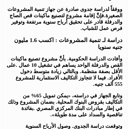
ووفقاً لدراسة جدوى صادرة عن جهاز تنمية المشروعات
الصغيرة.فإنَّ إقامة مشروع لتصنيع ماكينات قص الصاج
والدرفلة قادر على تحقيق أرباح سنوية مرتفعة وتوفير
فرص عمل للشباب.
دراسة لـ تنمية المشروعات : اكسب 1.6 مليون
جنيه سنويا
وأفادت الدراسة الحكومية. بأنَّ مشروع تصنيع ماكينات
القص والدرفلة الواحد يساهم في تشغيل 10 عمال .على
الأقل بصفة منتظمة. وبالتالي زيادة متوسط دخول
الأفراد. فيما لا تتجاوز التكاليف الاستثمارية للمشروع
555 ألف جنيه.
وتابع الجهاز في دراسته، «يمكن تمويل 65% من
التكاليف بقروض البنوك المحلية. بضمان المشروع وذلك
في إطار مبادرات البنك المركزي المصري .بفائدة
تناقصية والسداد على مدة طويلة».
وتوقعت دراسة الجدوى. وصول الأرباح السنوية