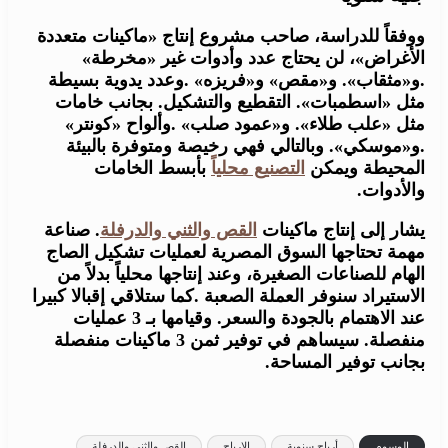
ووفقاً للدراسة، صاحب مشروع إنتاج «ماكينات متعددة
الأغراض»، لن يحتاج عدد وأدوات غير «مخرطة»
.و«مثقاب». و«مقص» و«فريزه» .وعدد يدوية بسيطة
مثل «اسطمبات». التقطيع والتشكيل. بجانب خامات
مثل «علب طلاء». و«عمود صلب» .وألواح «كونتر»
.و«موسكي». وبالتالي فهي رخيصة ومتوفرة بالبيئة
المحيطة ويمكن
التصنيع محلياً
بأبسط الخامات
والأدوات.
يشار إلى إنتاج ماكينات
القص والثني والدرفلة
. صناعة
مهمة تحتاجها السوق المصرية لعمليات تشكيل الصاج
الهام للصناعات الصغيرة، وعند إنتاجها محلياً بدلاً من
الاستيراد سنوفر العملة الصعبة .كما ستلاقي إقبالا كبيرا
عند الاهتمام بالجودة والسعر. وقيامها بـ 3 عمليات
منفصلة. سيساهم في توفير ثمن 3 ماكينات منفصلة
بجانب توفير المساحة.
الوسوم
أرباح سنوية
الارباح
القص والثني والدرفلة