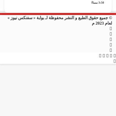
3:50 مساءً
© جميع حقوق الطبع و النشر محفوظة لـ بوابة « سفنكس نيوز »
لعام 2023 م
فيسبوك
X
يوتيوب
انستقرام
ملخص
X
فيسبوك
الموقع
واتساب
ڤايبر
تيلقرام
زر
RSS
الذهاب
إلى
الأعلى