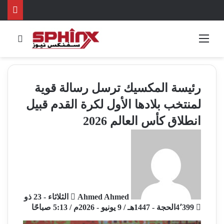
القائمة
بحث 
رئيسة المكسيك ترسل رسالة قوية
لمنتخب بلادها الأول لكرة القدم قبيل
انطلاق كأس العالم 2026
أ
ر
س
ل
ب
ر
Ahmed Ahmed
الثلاثاء - 23 ذو
ي
4٬399
الحجة - 1447هـ / 9 يونيو - 2026م / 5:13 صباحًا
د
ا