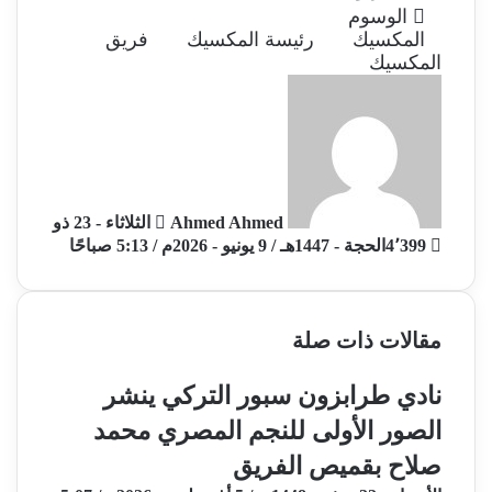
الوسوم
المكسيك
رئيسة المكسيك
فريق
المكسيك
أ
ر
س
ل
ب
ر
Ahmed Ahmed
الثلاثاء - 23 ذو
ي
4٬399
الحجة - 1447هـ / 9 يونيو - 2026م / 5:13 صباحًا
د
ا
إ
ل
مقالات ذات صلة
ك
ت
ر
نادي طرابزون سبور التركي ينشر
و
الصور الأولى للنجم المصري محمد
ن
ي
صلاح بقميص الفريق
ا