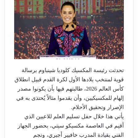
إ
ل
ك
ت
ر
و
ن
ي
ا
تحدثت رئيسة المكسيك كلوديا شينباوم برسالة
قوية لمنتخب بلادها الأول لكرة القدم قبيل انطلاق
كأس العالم 2026، طالبتهم فيها بأن يكونوا مصدر
إلهام للمكسيكيين، وأن يقدموا مثالاً يُحتذى به في
الإصرار وتحقيق الأحلام.
يأتي هذا خلال حفل تسليم العلم للاعبين الذي
أقيم في العاصمة مكسيكو سيتي، بحضور الجهاز
الفني بقيادة المدرب خافيير أجيري، ونجم