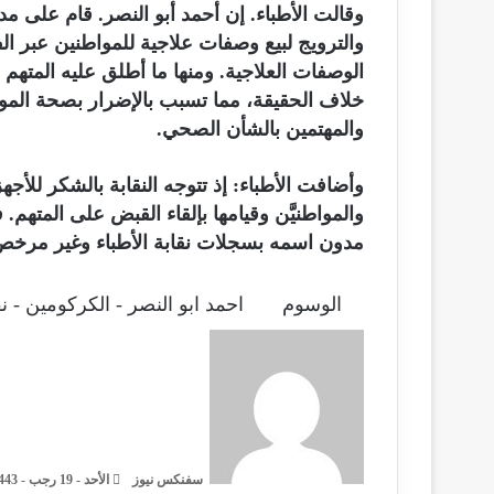
وقالت الأطباء. إن أحمد أبو النصر. قام على مد
د
والترويج لبيع وصفات علاجية للمواطنين عبر ال
الوصفات العلاجية. ومنها ما أطلق عليه المت
خلاف الحقيقة، مما تسبب بالإضرار بصحة المواط
والمهتمين بالشأن الصحي.
وأضافت الأطباء: إذ تتوجه النقابة بالشكر للأج
والمواطنيَّن وقيامها بإلقاء القبض على المتهم. ف
مدون اسمه بسجلات نقابة الأطباء وغير مرخص 
الوسوم
احمد ابو النصر - الكركومين - نقا
أ
ر
س
ل
ب
ر
سفنكس نيوز
ي
الأحد - 19 رجب - 1443هـ / 20 فبراير - 2022م / 8:46 صباحًا