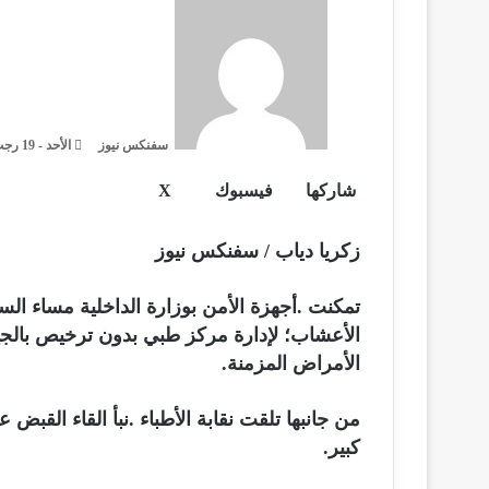
أ
ر
س
ل
ب
ر
سفنكس نيوز
ي
الأحد - 19 رجب - 1443هـ / 20 فبراير - 2022م / 8:46 صباحًا
د
شاركها
فيسبوك
X
ل
م
ط
ا
ي
ب
ش
إ
ن
ا
ا
ل
زكريا دياب / سفنكس نيوز
ر
ك
ع
ك
د
ك
ة
ت
إ
ة
تمكنت .أجهزة الأمن بوزارة الداخلية مساء ال
ر
ع
ن
و
الأعشاب؛ لإدارة مركز طبي بدون ترخيص بالجي
ب
ن
الأمراض المزمنة.
ر
ي
ا
ا
من جانبها تلقت نقابة الأطباء .نبأ القاء القبض
ل
ب
كبير.
ر
ي