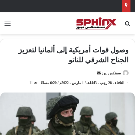
بحث عن
الق
وصول قوات أمريكية إلى ألمانيا لتعزيز
الجناح الشرقي للناتو
سفنكس نيوز
أ
ر
الثلاثاء - 28 رجب - 1443هـ / 1 مارس - 2022م / 6:20 مساءً
11
س
ل
ب
ر
ي
د
ا