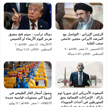
الرئيس الإيراني : التواصل مع
دونالد ترامب : سيتم فتح مضيق
المرشد الايراني مجتبي خامنئي
هرمز اليوم الأربعاء او الخميس
صعب للغاية
الأربعاء - 22 صفر - 1448هـ / 5
الخميس - 23 صفر - 1448هـ / 6
أغسطس - 2026م / 5:24 صباحًا
أغسطس - 2026م / 5:19 صباحًا
المبعوث الأمريكي لدي سوريا توم
وصول أسعار الغاز الطبيعي في
باراك : الإجراءات القضائية بحق
أوروبا الي مستويات قياسية جديدة
المتورطين في أحداث السويداء
الثلاثاء - 7 صفر - 1448هـ / 21 يوليو -
بمثابة خطوة مهمة نحو استعادة