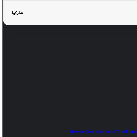
شاركها
Hormuz Deal close, but UN still abs