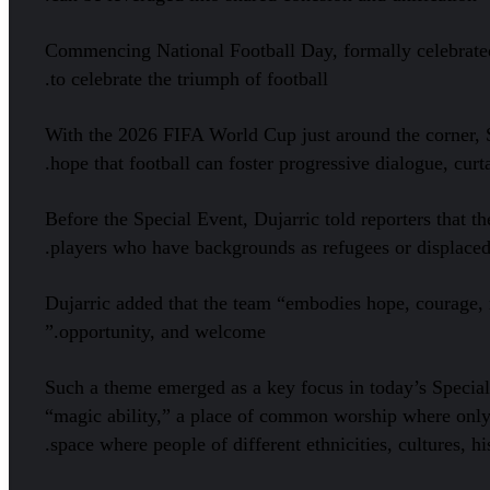
Commencing National Football Day, formally celebrated
to celebrate the triumph of football.
With the 2026 FIFA World Cup just around the corner, S
hope that football can foster progressive dialogue, cur
Before the Special Event, Dujarric told reporters th
players who have backgrounds as refugees or displaced
Dujarric added that the team “embodies hope, courage, r
opportunity, and welcome.”
Such a theme emerged as a key focus in today’s Special 
“magic ability,” a place of common worship where only “o
space where people of different ethnicities, cultures, hi