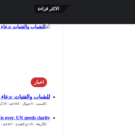
الاكثر قراءة
اخبار
للشباب والفتيات :دعاء 
السبت - 9 شوال - 1444هـ / 29 أبريل - 2023م / 8:02 مساءً
is over, UN needs clarity
الأربعاء - 19 ذو القعدة - 1447هـ / 6 مايو - 2026م / 6:26 مساءً