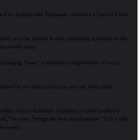
ed by Bahrain and Tajikistan, convened a Special Event
ed over the Special Event, expressing solidarity in the
ur society today.
-changing Team,” a symbolic conglomerate of soccer
placed by war and persecution are met with safety,
dent Gianni Infantino. Infantino recalled football’s
,” he says, “brings the best out of people.” It is a safe
as equals.