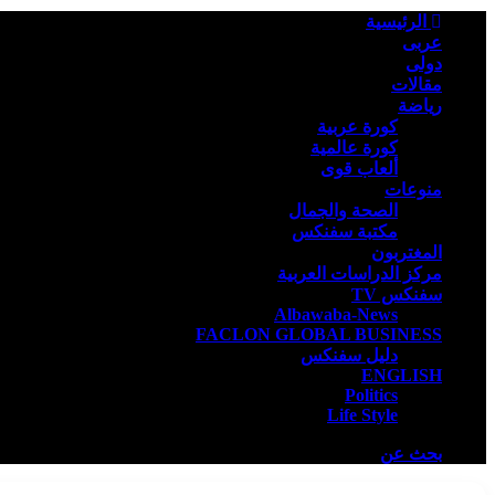
الرئيسية
عربى
دولى
مقالات
رياضة
كورة عربية
كورة عالمية
ألعاب قوى
منوعات
الصحة والجمال
مكتبة سفنكس
المغتربون
مركز الدراسات العربية
سفنكس TV
Albawaba-News
FACLON GLOBAL BUSINESS
دليل سفنكس
ENGLISH
Politics
Life Style
بحث عن