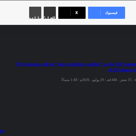
فيسبوك
X
مشاركة عبر البريد
طباعة
UN reiterates call for “end to military conflict” as the SAF regai
of Al Sadarat
2026م / 1:48 مساءً
ent