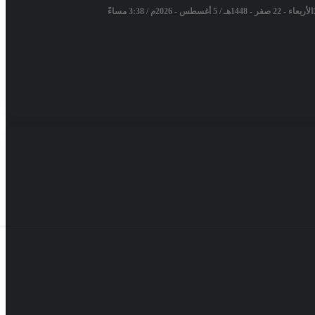
الأربعاء - 22 صفر - 1448هـ / 5 أغسطس - 2026م / 3:38 مساءً