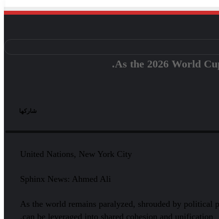
As the 2026 World Cup 
شاركها
President of FIFA, H.E. Gianni Infantino, addresses the United Nati
United Nations, New York City
Sphinx News: Ahmed Ali
As the world remains paralyzed, shrouded by political po
can be leveraged into shared cohesion and unification.