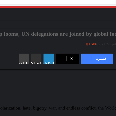
looms, UN delegations are joined by global foot
4٬509
فيسبوك
X
لينكدإن
مشاركة عبر البريد
طباعة
ons General Assembly. Photo taken by Ahmed Ali, Sphinx News TV, 05/19/2
larization, hate, bigotry, war, and endless conflict, the Worl