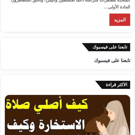
المتحدة مظاهرات متزامنة دعما لفلسطين واليمن، وأغلق المتظاهرون
الجادة الأولى…
المزيد
تابعنا على فيسبوك
تابعنا على فيسبوك
الاكثر قراءة