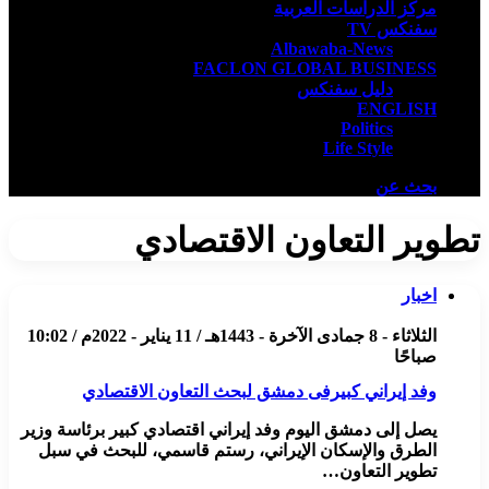
مركز الدراسات العربية
سفنكس TV
Albawaba-News
FACLON GLOBAL BUSINESS
دليل سفنكس
ENGLISH
Politics
Life Style
بحث عن
تطوير التعاون الاقتصادي
اخبار
الثلاثاء - 8 جمادى الآخرة - 1443هـ / 11 يناير - 2022م / 10:02
صباحًا
وفد إيراني كبيرفى دمشق لبحث التعاون الاقتصادي
يصل إلى دمشق اليوم وفد إيراني اقتصادي كبير برئاسة وزير
الطرق والإسكان الإيراني، رستم قاسمي، للبحث في سبل
تطوير التعاون…