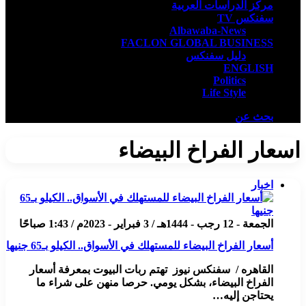
مركز الدراسات العربية
سفنكس TV
Albawaba-News
FACLON GLOBAL BUSINESS
دليل سفنكس
ENGLISH
Politics
Life Style
بحث عن
اسعار الفراخ البيضاء
اخبار
الجمعة - 12 رجب - 1444هـ / 3 فبراير - 2023م / 1:43 صباحًا
أسعار الفراخ البيضاء للمستهلك في الأسواق.. الكيلو بـ65 جنيها
القاهره / سفنكس نيوز تهتم ربات البيوت بمعرفة أسعار
الفراخ البيضاء، بشكل يومي. حرصا منهن على شراء ما
يحتاجن إليه…