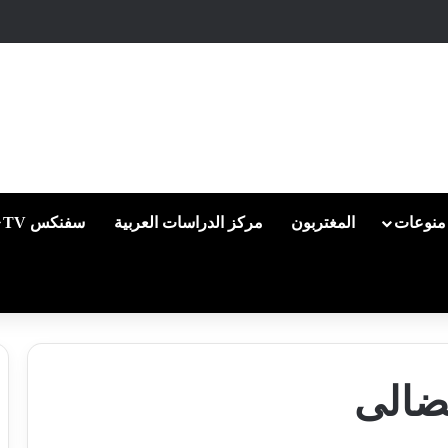
منوعات
المغتربون
مركز الدراسات العربية
سفنكس TV
ضالى