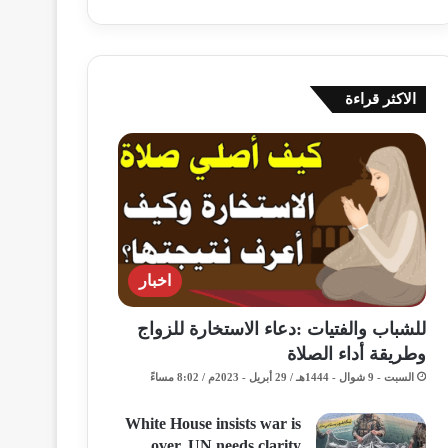
الاكثر قراءة
اخبار
للشباب والفتيات :دعاء الاستخارة للزواج
وطريقة أداء الصلاة
السبت - 9 شوال - 1444هـ / 29 أبريل - 2023م / 8:02 مساءً
White House insists war is
over, UN needs clarity